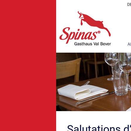
D
A
Salutations d