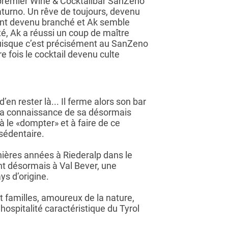
premier Wine & Cocktailbar SanZeno
aturno. Un rêve de toujours, devenu
ment devenu branché et Ak semble
té, Ak a réussi un coup de maître
puisque c’est précisément au SanZeno
re fois le cocktail devenu culte
’en rester là... Il ferme alors son bar
it la connaissance de sa désormais
 à le «dompter» et à faire de ce
sédentaire.
nières années à Riederalp dans le
ent désormais à Val Bever, une
s d’origine.
t familles, amoureux de la nature,
’hospitalité caractéristique du Tyrol