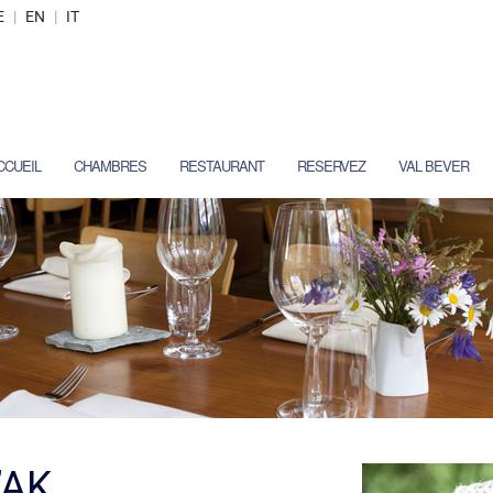
E
|
EN
|
IT
CCUEIL
CHAMBRES
RESTAURANT
RESERVEZ
VAL BEVER
’AK