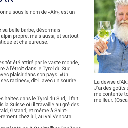
onnu sous le nom de «Ak», est un
 sa belle barbe, désormais
 alpin propre, mais aussi, et surtout
tique et chaleureuse.
rès tôt été attiré par le vaste monde,
tre à l’étroit dans le Tyrol du Sud.
avec plaisir dans son pays. «Un
ses racines», dit-il avec un sourire
La devise d’Ak:
J’ai des goûts 
me contente to
 haltes dans le Tyrol du Sud, il fait
meilleur. (Osca
 la Suisse où il travaille au gré des
wald, Gstaad, et même à Saint-
ièrement chez lui, au val Venosta.