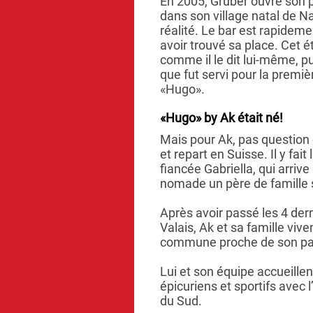
En 2005, Gruber ouvre son 
dans son village natal de N
réalité. Le bar est rapide
avoir trouvé sa place. Cet é
comme il le dit lui-même, 
que fut servi pour la premiè
«Hugo».
«Hugo» by Ak était né!
Mais pour Ak, pas question d
et repart en Suisse. Il y fa
fiancée Gabriella, qui arrive
nomade un père de famille 
Après avoir passé les 4 der
Valais, Ak et sa famille viv
commune proche de son pay
Lui et son équipe accueillen
épicuriens et sportifs avec l
du Sud.