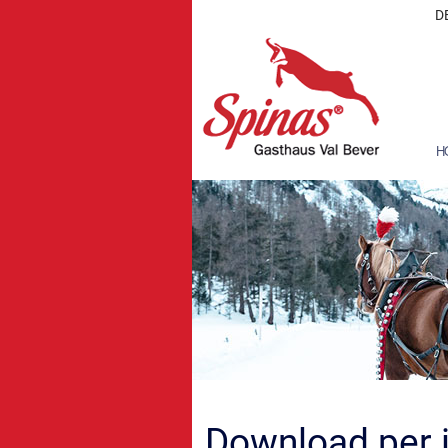
D
H
Download per 