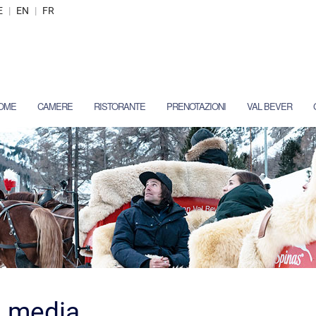
E
|
EN
|
FR
OME
CAMERE
RISTORANTE
PRENOTAZIONI
VAL BEVER
i media