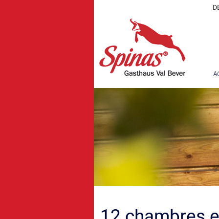
D
A
12 chambres et