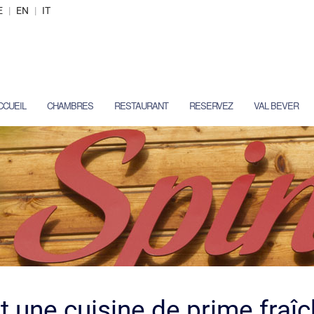
E
|
EN
|
IT
CCUEIL
CHAMBRES
RESTAURANT
RESERVEZ
VAL BEVER
 une cuisine de prime fraî