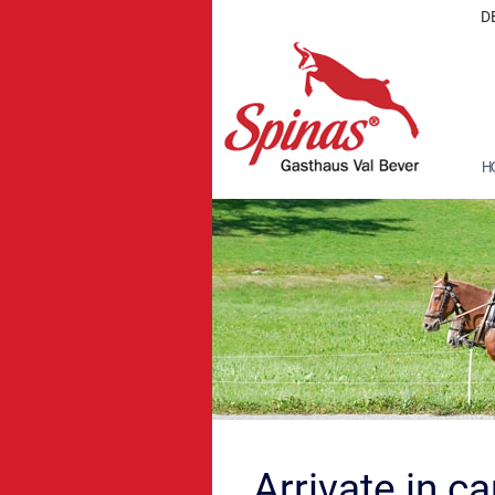
D
H
Arrivate in c