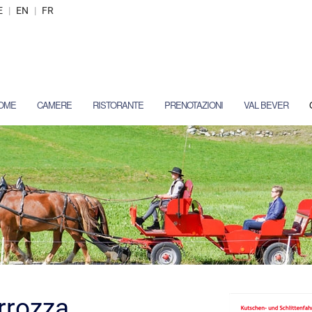
E
|
EN
|
FR
OME
CAMERE
RISTORANTE
PRENOTAZIONI
VAL BEVER
arrozza